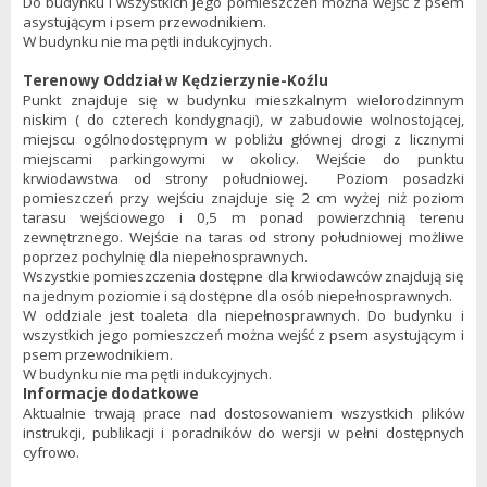
Do budynku i wszystkich jego pomieszczeń można wejść z psem
asystującym i psem przewodnikiem.
W budynku nie ma pętli indukcyjnych.
Terenowy Oddział w Kędzierzynie-Koźlu
Punkt znajduje się w budynku mieszkalnym wielorodzinnym
niskim ( do czterech kondygnacji), w zabudowie wolnostojącej,
miejscu ogólnodostępnym w pobliżu głównej drogi z licznymi
miejscami parkingowymi w okolicy. Wejście do punktu
krwiodawstwa od strony południowej. Poziom posadzki
pomieszczeń przy wejściu znajduje się 2 cm wyżej niż poziom
tarasu wejściowego i 0,5 m ponad powierzchnią terenu
zewnętrznego. Wejście na taras od strony południowej możliwe
poprzez pochylnię dla niepełnosprawnych.
Wszystkie pomieszczenia dostępne dla krwiodawców znajdują się
na jednym poziomie i są dostępne dla osób niepełnosprawnych.
W oddziale jest toaleta dla niepełnosprawnych. Do budynku i
wszystkich jego pomieszczeń można wejść z psem asystującym i
psem przewodnikiem.
W budynku nie ma pętli indukcyjnych.
Informacje dodatkowe
Aktualnie trwają prace nad dostosowaniem wszystkich plików
instrukcji, publikacji i poradników do wersji w pełni dostępnych
cyfrowo.