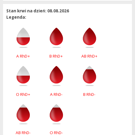
Stan krwi na dzień: 08.08.2026
Legenda:
A RhD+
B RhD+
AB RhD+
O RhD+
A RhD-
B RhD-
AB RhD-
O RhD-