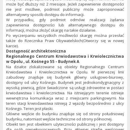
może być dłuższy niż 2 miesiące. Jeżeli zapewnienie dostępności
nie jest możliwe, podmiot publiczny może zaproponować
alternatywny sposób dostępu do informacji.
W przypadku, gdy podmiot odmówi realizacji żądania
zapewnienia dostępności lub alternatywnego dostępu do
informacji, można złożyć skargę na takie działanie.
Po wyczerpaniu wszystkich możliwości skargę można przesłać
także do
Rzecznika Praw Obywatelskich(Otworzy się w nowej
karcie)
.
Dostępność architektoniczna
Regionalnego Centrum Krwiodawstwa i Krwiolecznictwa
w Opolu , ul. Kośnego 55 - Budynek A
Na działce zlokalizowane są obiekty Regionalnego Centrum
Krwiodawstwa i Krwiolecznictwa w Opolu. W pierwszej linii
zabudowy znajduje się budynek główny usługowo-biurowy,
dostępny od ulicy Kośnego. Budynek jest jednokondygnacyjny z
wysoką piwnicą, gdzie świadczone są usługi zdrowotne w postaci
krwiodawstwa i krwiolecznictwa. Na istniejącym terenie istnieje
wewnętrzna komunikacja wraz z miejscami parkingowymi. Na
teren stacji krwiodawstwa istnieją 2 wjazdy bezpośrednio z ulicy
Kośnego. Teren jest płaski.
Główne wejście do budynku znajduje się od strony południowej
budynku, natomiast wejście techniczne od strony północnej.
Obiekt ten jest obiektem użyteczności publicznej i jest dostępny
dla osób niepełnosprawnych. Przy głównej strefie wejściowej