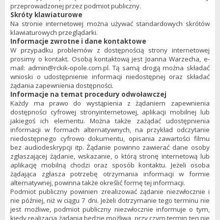
przeprowadzonej przez podmiot publiczny.
Skróty klawiaturowe
Na stronie internetowej można używać standardowych skrótów
klawiaturowych przeglądarki.
Informacje zwrotne i dane kontaktowe
W przypadku problemów z dostępnością strony internetowej
prosimy o kontakt. Osobą kontaktową jest Joanna Warzecha, e-
mail: admin@rckik-opole.com.pl. Tą samą drogą można składać
wnioski o udostępnienie informacji niedostępnej oraz składać
żądania zapewnienia dostępności.
Informacje na temat procedury odwoławczej
Każdy ma prawo do wystąpienia z żądaniem zapewnienia
dostępności cyfrowej stronyinternetowej, aplikacji mobilnej lub
jakiegoś ich elementu. Można także zażądać udostępnienia
informacji w formach alternatywnych, na przykład odczytanie
niedostępnego cyfrowo dokumentu, opisania zawartości filmu
bez audiodeskrypcji itp. Żądanie powinno zawierać dane osoby
zgłaszającej żądanie, wskazanie, o którą stronę internetową lub
aplikację mobilną chodzi oraz sposób kontaktu. Jeżeli osoba
żądająca zgłasza potrzebę otrzymania informacji w formie
alternatywnej, powinna także określić formę tej informacji.
Podmiot publiczny powinien zrealizować żądanie niezwłocznie i
nie później, niż w ciągu 7 dni. Jeżeli dotrzymanie tego terminu nie
jest możliwe, podmiot publiczny niezwłocznie informuje o tym,
kiedy realizacja żądania będzie możliwa, przy czym termin ten nie