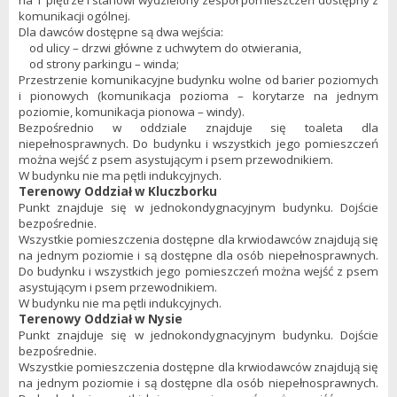
na 1 piętrze i stanowi wydzielony zespół pomieszczeń dostępny z
komunikacji ogólnej.
Dla dawców dostępne są dwa wejścia:
od ulicy – drzwi główne z uchwytem do otwierania,
od strony parkingu – winda;
Przestrzenie komunikacyjne budynku wolne od barier poziomych
i pionowych (komunikacja pozioma – korytarze na jednym
poziomie, komunikacja pionowa – windy).
Bezpośrednio w oddziale znajduje się toaleta dla
niepełnosprawnych. Do budynku i wszystkich jego pomieszczeń
można wejść z psem asystującym i psem przewodnikiem.
W budynku nie ma pętli indukcyjnych.
Terenowy Oddział w Kluczborku
Punkt znajduje się w jednokondygnacyjnym budynku. Dojście
bezpośrednie.
Wszystkie pomieszczenia dostępne dla krwiodawców znajdują się
na jednym poziomie i są dostępne dla osób niepełnosprawnych.
Do budynku i wszystkich jego pomieszczeń można wejść z psem
asystującym i psem przewodnikiem.
W budynku nie ma pętli indukcyjnych.
Terenowy Oddział w Nysie
Punkt znajduje się w jednokondygnacyjnym budynku. Dojście
bezpośrednie.
Wszystkie pomieszczenia dostępne dla krwiodawców znajdują się
na jednym poziomie i są dostępne dla osób niepełnosprawnych.