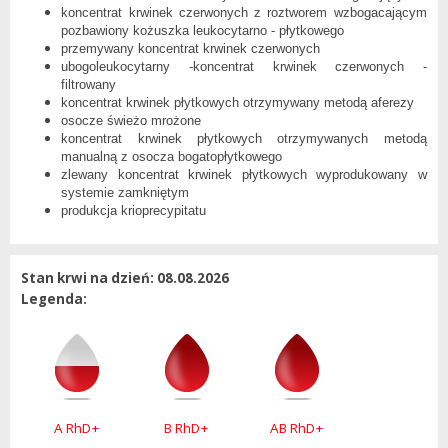
koncentrat krwinek czerwonych z roztworem wzbogacającym
pozbawiony kożuszka leukocytarno - płytkowego
przemywany koncentrat krwinek czerwonych
ubogoleukocytarny -koncentrat krwinek czerwonych -
filtrowany
koncentrat krwinek płytkowych otrzymywany metodą aferezy
osocze świeżo mrożone
koncentrat krwinek płytkowych otrzymywanych metodą
manualną z osocza bogatopłytkowego
zlewany koncentrat krwinek płytkowych wyprodukowany w
systemie zamkniętym
produkcja krioprecypitatu
Stan krwi na dzień: 08.08.2026
Legenda:
A RhD+
B RhD+
AB RhD+