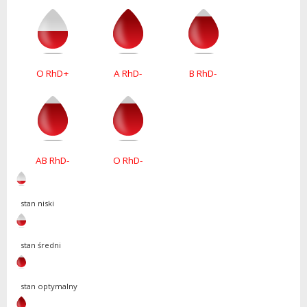
O RhD+
A RhD-
B RhD-
AB RhD-
O RhD-
stan niski
stan średni
stan optymalny