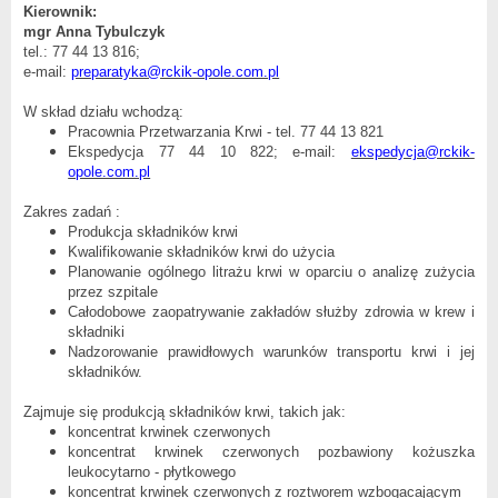
Kierownik:
mgr Anna Tybulczyk
tel.: 77 44 13 816;
e-mail:
preparatyka@rckik-opole.com.pl
W skład działu wchodzą:
Pracownia Przetwarzania Krwi - tel. 77 44 13 821
Ekspedycja 77 44 10 822;
e-mail:
ekspedycja@rckik-
opole.com.pl
Zakres zadań :
Produkcja składników krwi
Kwalifikowanie składników krwi do użycia
Planowanie ogólnego litrażu krwi w oparciu o analizę zużycia
przez szpitale
Całodobowe zaopatrywanie zakładów służby zdrowia w krew i
składniki
Nadzorowanie prawidłowych warunków transportu krwi i jej
składników.
Zajmuje się produkcją składników krwi, takich jak:
koncentrat krwinek czerwonych
koncentrat krwinek czerwonych pozbawiony kożuszka
leukocytarno - płytkowego
koncentrat krwinek czerwonych z roztworem wzbogacającym