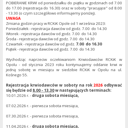
POBIERANIE KRWI od poniedziałku do piątku w godzinach od 7.00
do 17.00 (rejestracja do 16.30) oraz w soboty "pracujące" od 8.00
- 13.30 (o czym szczegółowo informujemy poniżej).
UWAGA
Zmiana godzin pracy w RCKiK Opole od 1 września 2023:
Poniedziałek - rejestracja dawców od godz. 7.00 do 14.30
Wtorek - rejestracja dawców od godz. 7.00 do 14.30
Środa - rejestracja dawców od godz. 7.00 do 14.30
Czwartek - rejestracja dawców od godz.
7.00 do 16.30
Piątek - rejestracja dawców od godz. 7.00 do 14.30
Wychodząc naprzeciw oczekiwaniom Krwiodawców RCKiK w
Opolu - od stycznia 2023 roku kontynuujemy oddanie krwi w
jedną sobotę w miesiącu w siedzibie RCKiK w Opolu na ul.
Kośnego 55.
Rejestracja krwiodawców w soboty na rok
2026
odbywać
się będzie od
8.00 - 13.30
w następujących terminach:
10.01.2026 r. -
druga sobota miesiąca,
07.02.2026 r. - pierwsza sobota miesiąca,
07.30.2026 r. - pierwsza sobota miesiąca,
11.04.2026 r. -
druga sobota miesiąca,