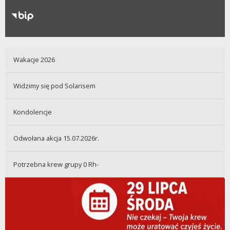
RODO
Klauzule informacyjne
Wakacje 2026
Widzimy się pod Solarisem
Kondolencje
Odwołana akcja 15.07.2026r.
Potrzebna krew grupy 0 Rh-