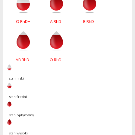
O RhD+
A RhD-
B RhD-
AB RhD-
O RhD-
stan niski
stan średni
stan optymalny
stan wysoki