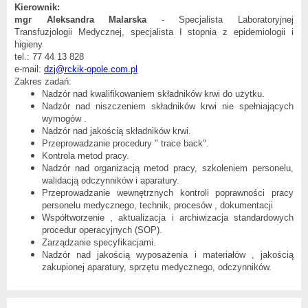
Kierownik:
mgr Aleksandra Malarska
- Specjalista Laboratoryjnej
Transfuzjologii Medycznej, specjalista I stopnia z epidemiologii i
higieny
tel.: 77 44 13 828
e-mail:
dzj@rckik-opole.com.pl
Zakres zadań:
Nadzór nad kwalifikowaniem składników krwi do użytku.
Nadzór nad niszczeniem składników krwi nie spełniających
wymogów .
Nadzór nad jakością składników krwi.
Przeprowadzanie procedury " trace back".
Kontrola metod pracy.
Nadzór nad organizacją metod pracy, szkoleniem personelu,
walidacją odczynników i aparatury.
Przeprowadzanie wewnętrznych kontroli poprawności pracy
personelu medycznego, technik, procesów , dokumentacji
Współtworzenie , aktualizacja i archiwizacja standardowych
procedur operacyjnych (SOP).
Zarządzanie specyfikacjami.
Nadzór nad jakością wyposażenia i materiałów , jakością
zakupionej aparatury, sprzętu medycznego, odczynników.