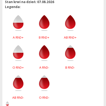
Stan krwi na dzień: 07.08.2026
Legenda:
A RhD+
B RhD+
AB RhD+
O RhD+
A RhD-
B RhD-
AB RhD-
O RhD-