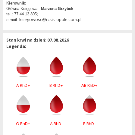
Kierownik:
Główna Księgowa -
Marzena Grzybek
tel.: 77 44 13 805;
ksiegowosc@rckik-opole.com.pl
e-mail:
Stan krwi na dzień: 07.08.2026
Legenda:
A RhD+
B RhD+
AB RhD+
O RhD+
A RhD-
B RhD-