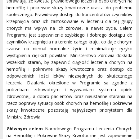
sprawiają, że kwestia prawidłowego leczenia osób chorych na
hemofilię i pokrewne skazy krwotoczne urasta do problemu
społecznego. Prawidłowy dostęp do koncentratów czynników
krzepnięcia oraz ich zastosowanie w leczeniu dla tej grupy
chorych ma wpływ na ich zdrowie, a nawet życie. Celem
Programu jest zapewnienie szybkiego i dobrego dostępu do
czynników krzepnięcia na terenie całego kraju, co daje chorym
szanse na niemal normalne życie i minimalizuje ryzyko
wystąpienia ciężkich powikłań. Ministerstwo Zdrowia dokłada
wszelkich starań, by zapewnić ciągłość leczenia chorych na
hemofilię i pokrewne skazy krwotoczne oraz dostęp do
odpowiednich ilości leków niezbędnych do skutecznego
leczenia. Działania określone w Programie są zgodne z
potrzebami zdrowotnymi i wyzwaniami systemu opieki
zdrowotnej, a dobro pacjentów oraz nieustanne starania na
rzecz poprawy sytuacji osób chorych na hemofilię i pokrewne
skazy krwotoczne pozostają najwyższym priorytetem dla
Ministra Zdrowia
Głównym celem
Narodowego Programu Leczenia Chorych
na Hemofilię i Pokrewne Skazy Krwotoczne jest zapewnienie