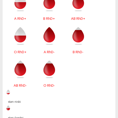
A RhD+
B RhD+
AB RhD+
O RhD+
A RhD-
B RhD-
AB RhD-
O RhD-
stan niski
stan średni