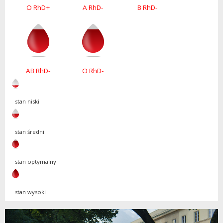
O RhD+
A RhD-
B RhD-
AB RhD-
O RhD-
stan niski
stan średni
stan optymalny
stan wysoki