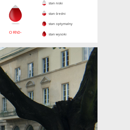
stan niski
stan średni
stan optymalny
O RhD-
stan wysoki