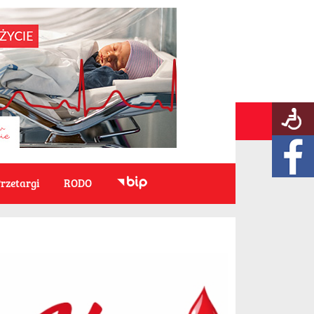
rzetargi
RODO