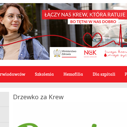
Krwiodawców
Szkolenia
Hemofilia
Dla szpitali
P
Drzewko za Krew