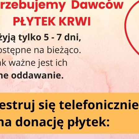
20
20
Wa
Wi
.
y się taką frekwencją, na jaką liczyliśmy. Pokazaliście nam za to,
bie RCKiK — dlatego właśnie tam będziemy na Was czekać!
Ko
, zapraszamy również na nasze „Smaczne Środy”!
zystaj z miłej niespodzianki przygotowanej wspólnie z naszymi
Od
Po
Św
Ws