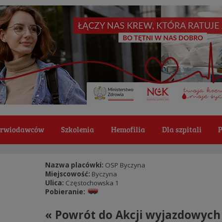
Krwiodawców
Szkolenia
Hemofilia
Dla szpitali
P
Nazwa placówki:
OSP Byczyna
Miejscowość:
Byczyna
Ulica:
Częstochowska 1
Pobieranie:
« Powrót do Akcji wyjazdowych