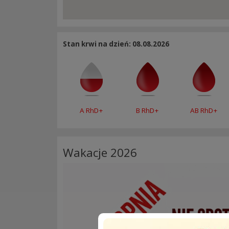
Stan krwi na dzień: 08.08.2026
A RhD+
B RhD+
AB RhD+
Wakacje 2026