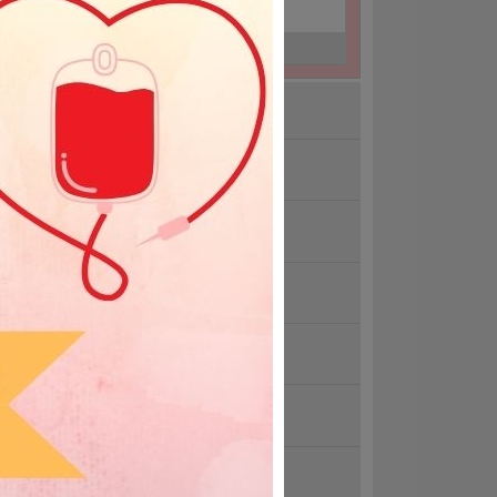
24-09-07
Łambinowice
24-09-12
Zawadzkie
kacje 2026
dzimy się pod Solarisem
ndolencje
wołana akcja 15.07.2026r.
trzebna krew grupy 0 Rh-
iatowy Dzień Krwiodawcy 14 czerwca
zystkie aktualności