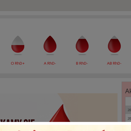
O RhD+
A RhD-
B RhD-
AB RhD-
A
20
20
20