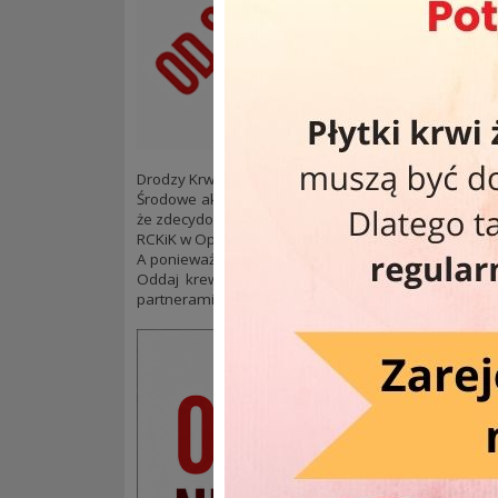
Drodzy Krwiodawcy! Mała zmiana planów od sierpnia
Środowe akcje poboru krwi pod CH Solaris nie cieszył
że zdecydowanie chętniej odwiedzacie nas w siedzi
RCKiK w Opolu, ul. Kośnego 55od 7:00 do 14:30.
A ponieważ środa może smakować naprawdę dobrze
Oddaj krew, uratuj komuś zdrowie lub życie i skor
partnerami.