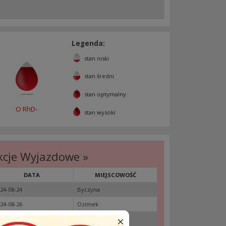
Legenda:
stan niski
stan średni
stan optymalny
O RhD-
stan wysoki
kcje Wyjazdowe »
DATA
MIEJSCOWOŚĆ
24-08-24
Byczyna
24-08-26
Ozimek
×
24-09-04
Głogówek