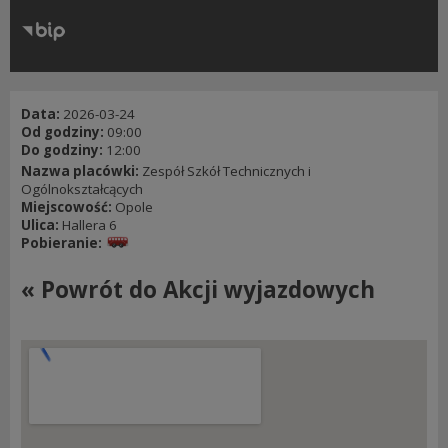
RODO
Klauzule informacyjne
Data:
2026-03-24
Od godziny:
09:00
Do godziny:
12:00
Nazwa placówki:
Zespół Szkół Technicznych i
Ogólnokształcących
Miejscowość:
Opole
Ulica:
Hallera 6
Pobieranie:
« Powrót do Akcji wyjazdowych