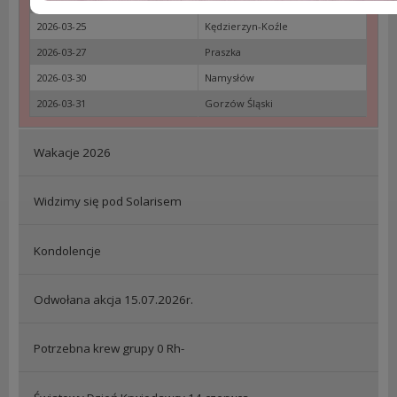
2026-03-24
Opole
2026-03-25
Kędzierzyn-Koźle
2026-03-27
Praszka
2026-03-30
Namysłów
2026-03-31
Gorzów Śląski
Wakacje 2026
Widzimy się pod Solarisem
Kondolencje
Odwołana akcja 15.07.2026r.
Potrzebna krew grupy 0 Rh-