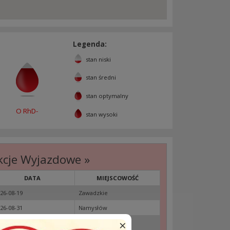
Legenda:
stan niski
stan średni
stan optymalny
O RhD-
stan wysoki
kcje Wyjazdowe »
DATA
MIEJSCOWOŚĆ
26-08-19
Zawadzkie
26-08-31
Namysłów
×
26-09-13
Kędzierzyn-Koźle