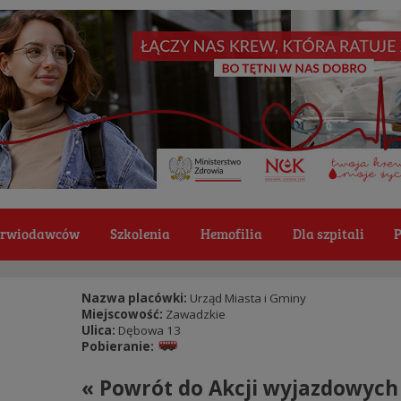
Krwiodawców
Szkolenia
Hemofilia
Dla szpitali
P
Nazwa placówki:
Urząd Miasta i Gminy
Miejscowość:
Zawadzkie
Ulica:
Dębowa 13
Pobieranie:
« Powrót do Akcji wyjazdowych