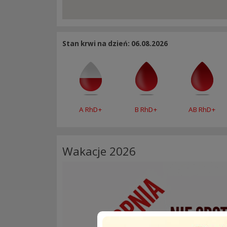
Stan krwi na dzień: 06.08.2026
A RhD+
B RhD+
AB RhD+
Wakacje 2026