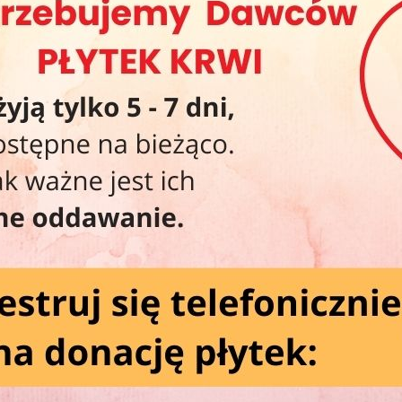
20
20
Wa
Wi
.
y się taką frekwencją, na jaką liczyliśmy. Pokazaliście nam za to,
bie RCKiK — dlatego właśnie tam będziemy na Was czekać!
Ko
, zapraszamy również na nasze „Smaczne Środy”!
zystaj z miłej niespodzianki przygotowanej wspólnie z naszymi
Od
Po
Św
Ws