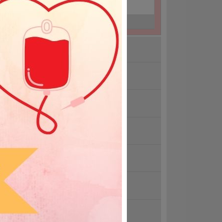
26-09-18
Strzelce Opolskie
26-09-19
Krapkowice
kacje 2026
dzimy się pod Solarisem
ndolencje
wołana akcja 15.07.2026r.
trzebna krew grupy 0 Rh-
iatowy Dzień Krwiodawcy 14 czerwca
zystkie aktualności