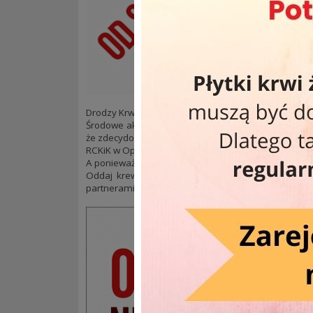
Drodzy Krwiodawcy! Mała zmiana planów od sierpnia
Środowe akcje poboru krwi pod CH Solaris nie cieszył
że zdecydowanie chętniej odwiedzacie nas w siedzi
RCKiK w Opolu, ul. Kośnego 55od 7:00 do 14:30.
A ponieważ środa może smakować naprawdę dobrze
Oddaj krew, uratuj komuś zdrowie lub życie i skor
partnerami.