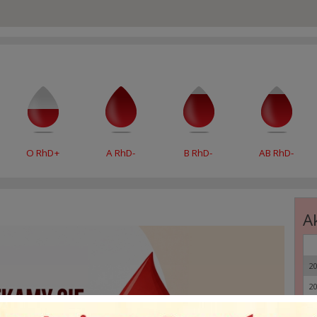
O RhD+
A RhD-
B RhD-
AB RhD-
A
20
20
20