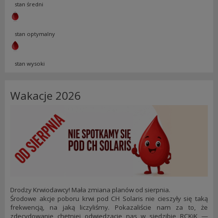
stan średni
stan optymalny
stan wysoki
Wakacje 2026
Drodzy Krwiodawcy! Mała zmiana planów od sierpnia.
Środowe akcje poboru krwi pod CH Solaris nie cieszyły się taką
frekwencją, na jaką liczyliśmy. Pokazaliście nam za to, że
zdecydowanie chętniej odwiedzacie nas w siedzibie RCKiK —