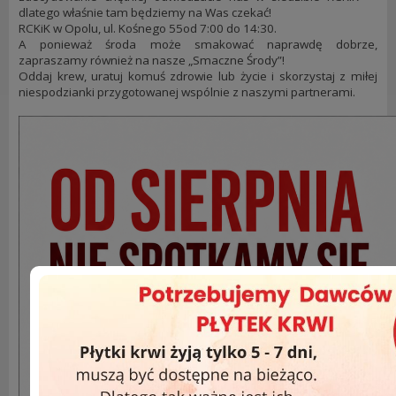
dlatego właśnie tam będziemy na Was czekać!
RCKiK w Opolu, ul. Kośnego 55od 7:00 do 14:30.
A ponieważ środa może smakować naprawdę dobrze,
zapraszamy również na nasze „Smaczne Środy”!
Oddaj krew, uratuj komuś zdrowie lub życie i skorzystaj z miłej
niespodzianki przygotowanej wspólnie z naszymi partnerami.