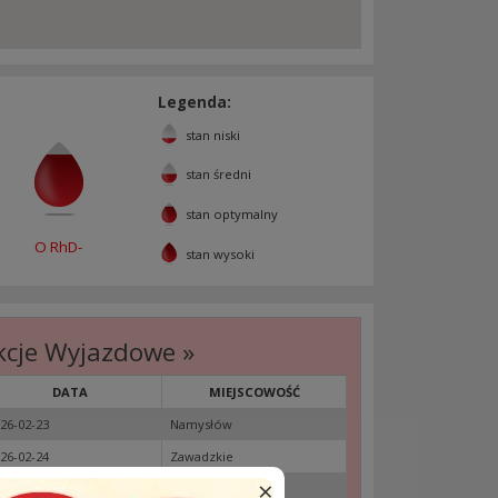
Legenda:
stan niski
stan średni
stan optymalny
O RhD-
stan wysoki
kcje Wyjazdowe »
DATA
MIEJSCOWOŚĆ
26-02-23
Namysłów
26-02-24
Zawadzkie
×
26-02-25
Kędzierzyn-Koźle