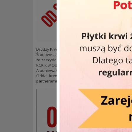
Drodzy Krwiodawcy! Mała zmiana planów od sierpnia
Środowe akcje poboru krwi pod CH Solaris nie cieszył
że zdecydowanie chętniej odwiedzacie nas w siedzi
RCKiK w Opolu, ul. Kośnego 55od 7:00 do 14:30.
A ponieważ środa może smakować naprawdę dobrze
Oddaj krew, uratuj komuś zdrowie lub życie i skor
partnerami.