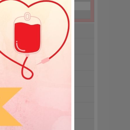
26-02-27
Opole
26-03-02
Kędzierzyn-Koźle
kacje 2026
dzimy się pod Solarisem
ndolencje
wołana akcja 15.07.2026r.
trzebna krew grupy 0 Rh-
iatowy Dzień Krwiodawcy 14 czerwca
zystkie aktualności