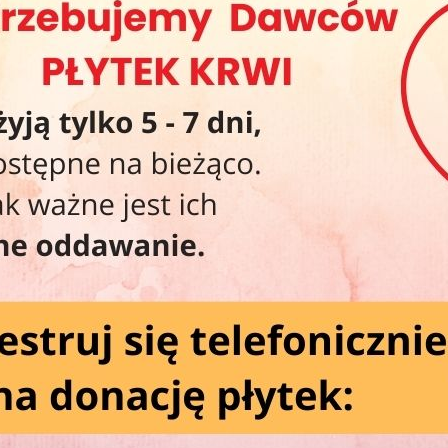
20
20
Wa
Wi
.
y się taką frekwencją, na jaką liczyliśmy. Pokazaliście nam za to,
bie RCKiK — dlatego właśnie tam będziemy na Was czekać!
Ko
, zapraszamy również na nasze „Smaczne Środy”!
zystaj z miłej niespodzianki przygotowanej wspólnie z naszymi
Od
Po
Św
Ws