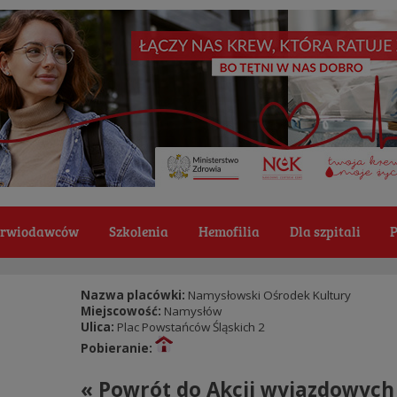
Krwiodawców
Szkolenia
Hemofilia
Dla szpitali
P
Nazwa placówki:
Namysłowski Ośrodek Kultury
Miejscowość:
Namysłów
Ulica:
Plac Powstańców Śląskich 2
Pobieranie:
« Powrót do Akcji wyjazdowych