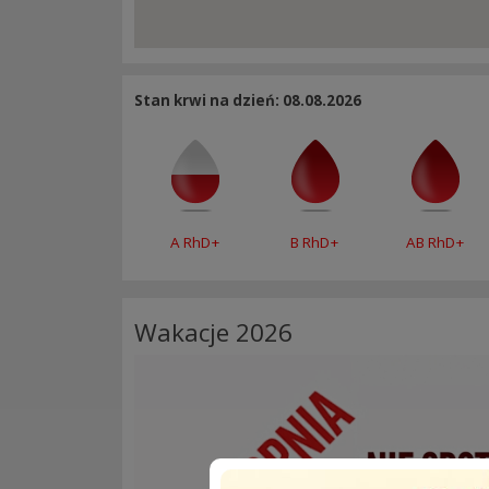
Stan krwi na dzień: 08.08.2026
A RhD+
B RhD+
AB RhD+
Wakacje 2026