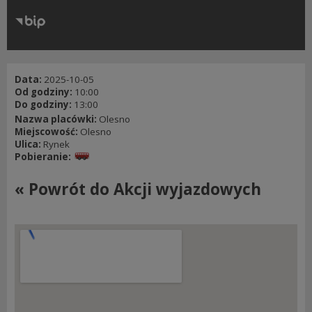
RODO
Klauzule informacyjne
Data:
2025-10-05
Od godziny:
10:00
Do godziny:
13:00
Nazwa placówki:
Olesno
Miejscowość:
Olesno
Ulica:
Rynek
Pobieranie:
« Powrót do Akcji wyjazdowych