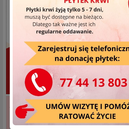
Akcje Wyjazdowe »
DATA
MIEJSCOWOŚĆ
2025-10-05
Olesno