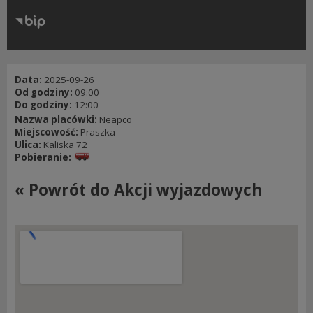
RODO
Klauzule informacyjne
Data:
2025-09-26
Od godziny:
09:00
Do godziny:
12:00
Nazwa placówki:
Neapco
Miejscowość:
Praszka
Ulica:
Kaliska 72
Pobieranie:
« Powrót do Akcji wyjazdowych