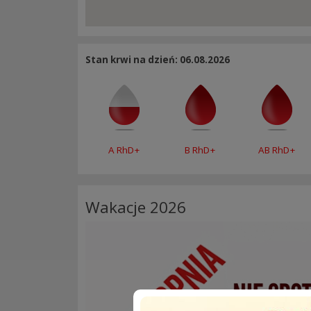
Stan krwi na dzień: 06.08.2026
A RhD+
B RhD+
AB RhD+
Wakacje 2026