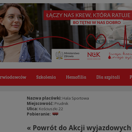
Krwiodawców
Szkolenia
Hemofilia
Dla szpitali
P
Nazwa placówki:
Hala Sportowa
Miejscowość:
Prudnik
Ulica:
Kościuszki 22
Pobieranie:
« Powrót do Akcji wyjazdowych