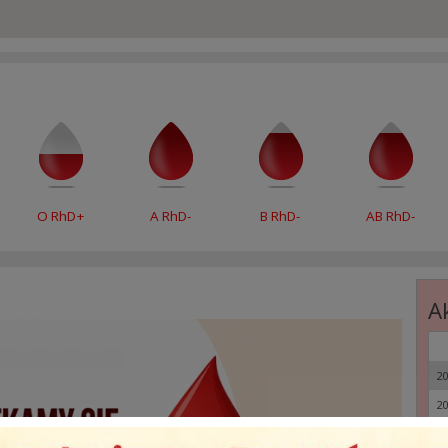
O RhD+
A RhD-
B RhD-
AB RhD-
A
20
20
20