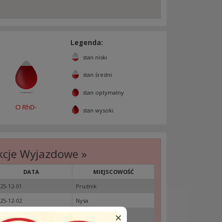
Legenda:
stan niski
stan średni
stan optymalny
O RhD-
stan wysoki
kcje Wyjazdowe »
DATA
MIEJSCOWOŚĆ
25-12-01
Prudnik
25-12-02
Nysa
×
25-12-03
Opole