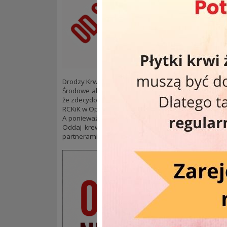
Drodzy Krwiodawcy! Mała zmiana planów od sierpnia
Środowe akcje poboru krwi pod CH Solaris nie cieszył
że zdecydowanie chętniej odwiedzacie nas w siedzi
RCKiK w Opolu, ul. Kośnego 55od 7:00 do 14:30.
A ponieważ środa może smakować naprawdę dobrze
Oddaj krew, uratuj komuś zdrowie lub życie i skor
partnerami.