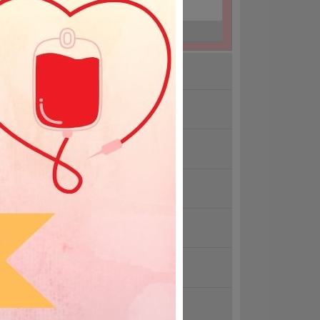
25-12-05
Praszka
25-12-07
Opole
kacje 2026
dzimy się pod Solarisem
ndolencje
wołana akcja 15.07.2026r.
trzebna krew grupy 0 Rh-
iatowy Dzień Krwiodawcy 14 czerwca
zystkie aktualności