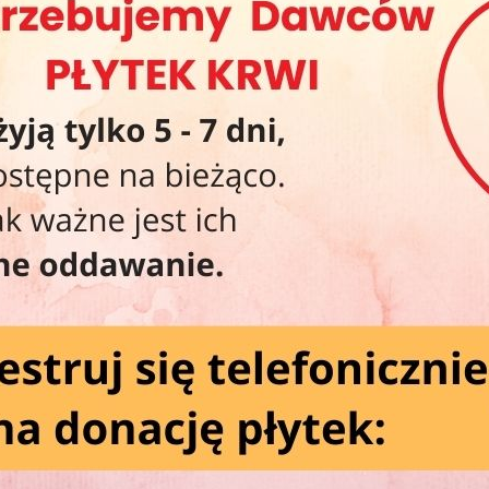
20
20
Wa
Wi
.
y się taką frekwencją, na jaką liczyliśmy. Pokazaliście nam za to,
bie RCKiK — dlatego właśnie tam będziemy na Was czekać!
Ko
, zapraszamy również na nasze „Smaczne Środy”!
zystaj z miłej niespodzianki przygotowanej wspólnie z naszymi
Od
Po
Św
Ws