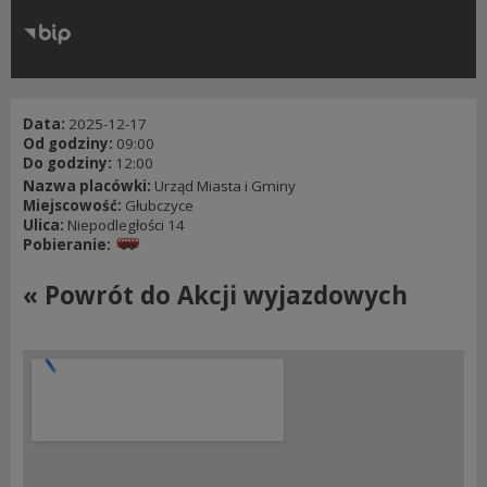
RODO
Klauzule informacyjne
Data:
2025-12-17
Od godziny:
09:00
Do godziny:
12:00
Nazwa placówki:
Urząd Miasta i Gminy
Miejscowość:
Głubczyce
Ulica:
Niepodległości 14
Pobieranie:
« Powrót do Akcji wyjazdowych