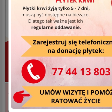
Akcje Wyjazdowe »
DATA
MIEJSCOWOŚĆ
2025-12-17
Głubczyce